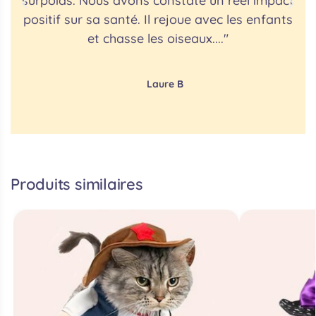
surpoids. Nous avons constaté un réel impact
p
positif sur sa santé. Il rejoue avec les enfants
et chasse les oiseaux...."
Laure B
Produits similaires